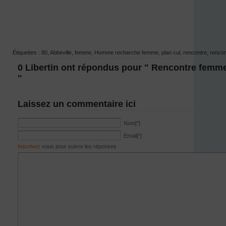
Étiquettes :
80
,
Abbeville
,
femme
,
Homme recherche femme
,
plan cul
,
rencontre
,
renco
0 Libertin ont répondus pour " Rencontre fem
"
Laissez un commentaire ici
Nom
[*]
Email
[*]
Inscrivez
vous pour suivre les réponses